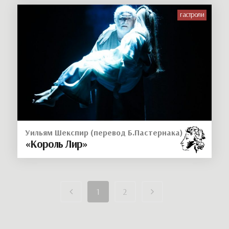
гастроли
Уильям Шекспир (перевод Б.Пастернака)
«Король Лир»
1
2