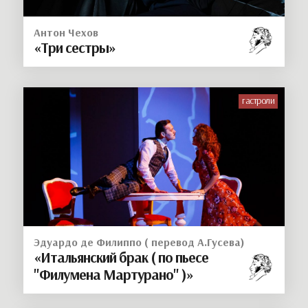
Антон Чехов
«Три сестры»
гастроли
Эдуардо де Филиппо ( перевод А.Гусева)
«Итальянский брак ( по пьесе
"Филумена Мартурано" )»