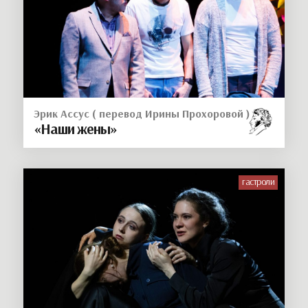
Эрик Ассус ( перевод Ирины Прохоровой )
«Наши жены»
гастроли