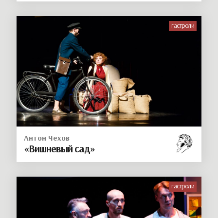
гастроли
Антон Чехов
«Вишневый сад»
гастроли