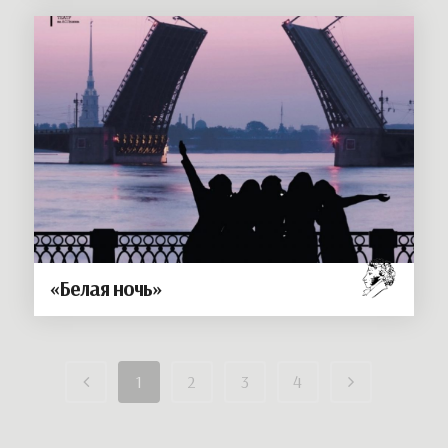
«Белая ночь»
1
2
3
4