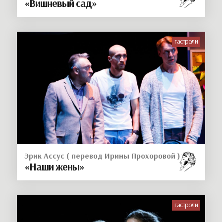
«Вишневый сад»
гастроли
Эрик Ассус ( перевод Ирины Прохоровой )
«Наши жены»
гастроли