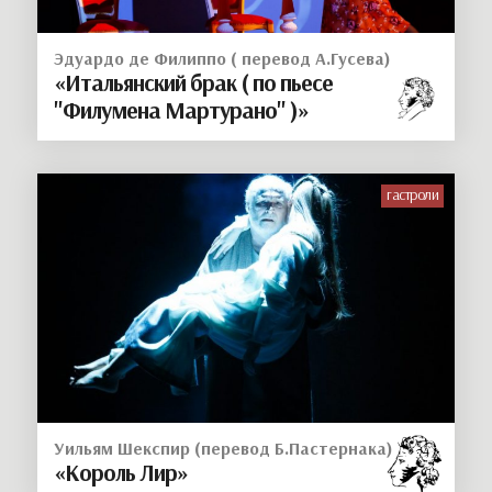
Эдуардо де Филиппо ( перевод А.Гусева)
«Итальянский брак ( по пьесе
"Филумена Мартурано" )»
гастроли
Уильям Шекспир (перевод Б.Пастернака)
«Король Лир»