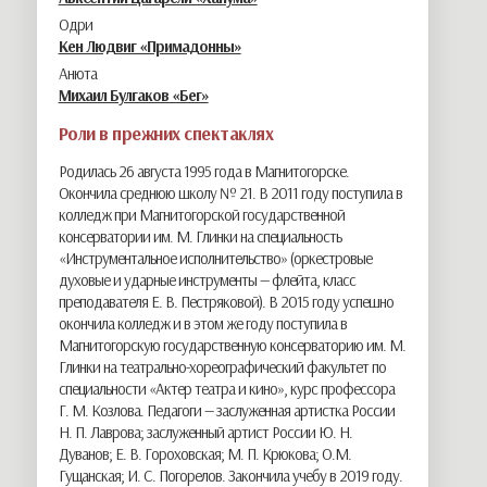
Одри
Кен Людвиг «Примадонны»
Анюта
Михаил Булгаков «Бег»
Роли в прежних спектаклях
Родилась 26 августа 1995 года в Магнитогорске.
Окончила среднюю школу № 21. В 2011 году поступила в
колледж при Магнитогорской государственной
консерватории им. М. Глинки на специальность
«Инструментальное исполнительство» (оркестровые
духовые и ударные инструменты — флейта, класс
преподавателя Е. В. Пестряковой). В 2015 году успешно
окончила колледж и в этом же году поступила в
Магнитогорскую государственную консерваторию им. М.
Глинки на театрально-хореографический факультет по
специальности «Актер театра и кино», курс профессора
Г. М. Козлова. Педагоги — заслуженная артистка России
Н. П. Лаврова; заслуженный артист России Ю. Н.
Дуванов; Е. В. Гороховская; М. П. Крюкова; О.М.
Гущанская; И. С. Погорелов. Закончила учебу в 2019 году.