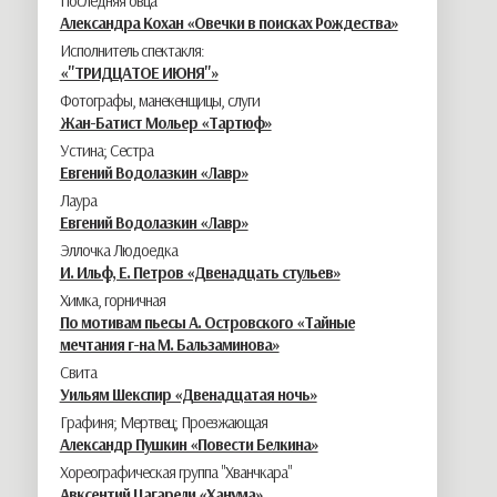
Последняя овца
Александра Кохан «Овечки в поисках Рождества»
Исполнитель спектакля:
«"ТРИДЦАТОЕ ИЮНЯ"»
Фотографы, манекенщицы, слуги
Жан-Батист Мольер «Тартюф»
Устина; Сестра
Евгений Водолазкин «Лавр»
Лаура
Евгений Водолазкин «Лавр»
Эллочка Людоедка
И. Ильф, Е. Петров «Двенадцать стульев»
Химка, горничная
По мотивам пьесы А. Островского «Тайные
мечтания г-на М. Бальзаминова»
Свита
Уильям Шекспир «Двенадцатая ночь»
Графиня; Мертвец; Проезжающая
Александр Пушкин «Повести Белкина»
Хореографическая группа "Хванчкара"
Авксентий Цагарели «Ханума»