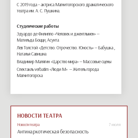
С 2019 года – актриса Магнитогорского драматического
театра им. А. С. Пушкина.
Студенческие работы
Эдуардо де Филиппо «Человек и джентльмен» —
Матильда Боцци, Асунта
Лев Толстой «Детство. Отрочество. Юность» — Бабушка ,
Наталья Савишна
Владимир Малягин «Царство мира» — Массовые сцены
Спектакль verbatim «Люди М» — Житель города
Магнитогорска
НОВОСТИ ТЕАТРА
Новости театра
7 июля
Антинаркотическая безопасность