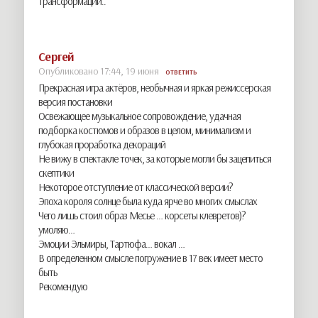
трансформации..
Сергей
Опубликовано 17:44, 19 июня
ОТВЕТИТЬ
Прекрасная игра актёров, необычная и яркая режиссерская
версия постановки
Освежающее музыкальное сопровождение, удачная
подборка костюмов и образов в целом, минимализм и
глубокая проработка декораций
Не вижу в спектакле точек, за которые могли бы зацепиться
скептики
Некоторое отступление от классической версии?
Эпоха короля солнце была куда ярче во многих смыслах
Чего лишь стоил образ Месье … корсеты клевретов)?
умоляю…
Эмоции Эльмиры, Тартюфа… вокал …
В определенном смысле погружение в 17 век имеет место
быть
Рекомендую