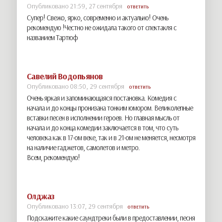
Опубликовано 21:59, 27 сентября
ОТВЕТИТЬ
Супер! Свежо, ярко, современно и актуально! Очень
рекомендую !Честно не ожидала такого от спектакля с
названием Тартюф
Савелий Водопьянов
Опубликовано 08:50, 29 сентября
ОТВЕТИТЬ
Очень яркая и запоминающаяся постановка. Комедия с
начала и до концы пронизана тонким юмором. Великолепные
вставки песен в исполнении героев. Но главная мысль от
начала и до конца комедии заключается в том, что суть
человека как в 17-ом веке, так и в 21-ом не меняется, несмотря
на наличие гаджетов, самолетов и метро.
Всем, рекомендую!
Олджаз
Опубликовано 13:07, 29 сентября
ОТВЕТИТЬ
Подскажите какие саундтреки были в предоставлении, песня