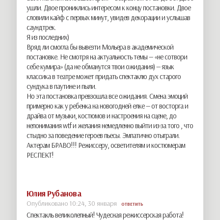
ушли. Двое прониклись интересом к концу постановки. Двое
словили кайф с первых минут, увидев декорации и услышав
саундтрек.
Я из последних)
Вряд ли смогла бы вывезти Мольера в академической
постановке. Не смотря на актуальность темы — «не сотвори
себе кумира» (да не обманутся твои ожидания) — язык
классика в театре может придать спектаклю дух старого
сундука в паутине и пыли.
Но эта постановка превзошла все ожидания. Смена эмоций
примерно как у ребенка на новогодней елке — от восторга и
драйва от музыки, костюмов и настроения на сцене, до
непонимания wtf и желания немедленно выйти из-за того , что
стыдно за поведение героев пьесы. Эмпатично отыграли.
Актерам БРАВО!!! Режиссеру, осветителям и костюмерам
РЕСПЕКТ!
Юлия Рубанова
Опубликовано 10:24, 30 января
ОТВЕТИТЬ
Спектакль великолепный! Чудесная режиссерская работа!