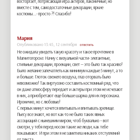
восторгает, потрясающая игра актеров, лаконичные, но
вместе с тем, самодостаточные декорации, яркие
костюмы….- просто ?! Спасибо!
Мария
Опубликовано 13:45, 12 сентября
ОТВЕТИТЬ
Не ожидала увидеть такую красоту и такое прочтение в
Магнитогорске. Начну с визуальной части- элегантные,
стильные декорации, проекции, свет — это было так красиво!
Было желание запечатлеть как минимум каждые 5 минут, а то
и больше. Глоток свежего воздуха, глаз оторвать было
невозможно! Так виртуозно составить костюмный ряд, что
он даже атмосферу передает и актеры при этом не исчезают
в них, а приобретают еще больше шарма для их персонажа.
Иронично, но с любовью!
С первых минут хочется впитывать и впитывать зрелище.
Пьесу все знают, но вот как-то не было таких явных
ассоциаций с нынешним миром, чтоб буквально – вот
смотри, у тебя перед носом такие же люди, как тебе
показывают. И при этом я не заметила никаких отступлений
от текста.