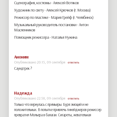
Сценография, костюмы -
Алексей Вотяков
Художник по свету -
Алексей Крючков (г. Москва)
Режиссер по пластике -
Мария Грейф (г. Челябинск)
Музыкальный руководитель постановки -
Антон
Масленников
Помощник режиссера -
Наталья Нужина
Аноним
Опубликовано 20:15, 09 сентября
ОТВЕТИТЬ
Саундтрек ?
Надежда
Опубликовано 22:58, 09 сентября
ОТВЕТИТЬ
Только что вернулась с премьеры. Буря эмоций и не
положительных. В попытке привлечь тинейджеров режиссер
превратил Мольера в балаган. Сигареты, жевательная