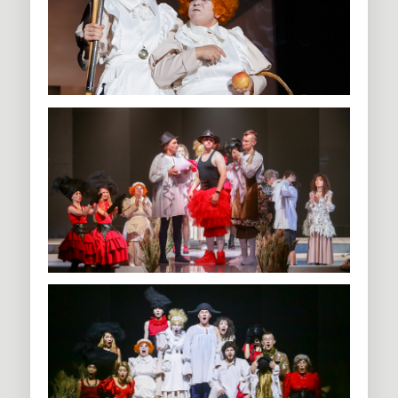
старалось подчинить своей власти все сферы жизни в
стране.
Несмотря на то, что комедия написана Мольером в
конце XVII века, история актуальна и по сей день. Её активно
ставят в разных театрах страны и мира.
Режиссер спектакля — Екатерина Половцева уверена — такие
авторы как Мольер, Шекспир и Островский вечны, ведь их
произведения в каждом временном отрезке звучат по-
своему.
— Мне интересно посмотреть, как произведение, написанное
несколько столетий назад, соприкасается с сегодняшней
жизнью и реалиями. Мне кажется, «Тартюф» сегодня
показывает нам то, что невозможное возможно. То, что еще
вчера это было запрещено, сегодня одобряется обществом.