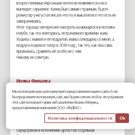
второстепенные персонажи почти не появляются и все
выглядит серьезнее. Конец был самым странным, будто
режиссёр уже устал писать что-то и выкатил все что есть не
заморачиваясь.
Итог: гораздо интереснее смотреть на вьющегося в потолке
голубя, так что повторюсь, потраченного времени жаль.
Ходила с мамой и ее подругой, мама солидарна со мной, а
подруга ходила в театр в 2016 году, так что, как она сама
призналась, сравнить ей особо не с чем.
Никому не советую.
Ирина Финаева
Опубликовано 22:01, 09 ноября
ОТВЕТИТЬ
Мы используем куки для наилучшего представления нашего сайта. Если
Это просто шедевр! Насколько артистичны и при этом
Вы продолжите использовать сайт, мы будем считать что Вас это устраивает.
реальны актёры! А текст, просто восторг! Это же нужно так
Этот сайт использует сервис веб-аналитики Яндекс Метрика,
всё слово в слово заучить и в прозе, и настолько превосходно
предоставляемый компанией ООО «ЯНДЕКС».
передать.
Смотреть было одно удовольствие
Политика конфиденциальности
Ok
2 часа прошли как 10 минут. За композиции из современных
саундтреков в исполнении артистов отдельная