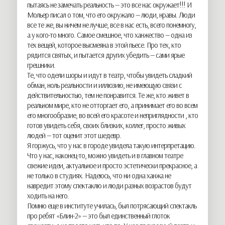
пытаясь не замечать реальность — это все нас окружает!!! И
Мольер писал о том, что его окружало — люди, нравы. Люди
все те же, вы ничем не лучше, все в нас есть, всего понемногу,
а у кого-то много. Самое смешное, что ханжество — одна из
тех вещей, которое высмеяна в этой пьесе. Про тех, кто
рядится святых, и пытается других убедить — сами ярые
грешники.
Те, что одели шоры и идут в театр, чтобы увидеть сладкий
обман, ноль реальности и иллюзию, не имеющую связи с
действительностью, тем не понравится. Те же, кто живет в
реальном мире, кто не отторгает его, а принимает его во всем
его многообразие, во всей его красоте и неприглядности , кто
готов увидеть себя, своих близких, коллег, просто живых
людей — тот оценит этот шедевр.
Я горжусь, что у нас в городе увидела такую интерпретацию.
Что у нас, наконец-то, можно увидеть и в главном театре
свежие идеи, актуальное и просто эстетически прекрасное, а
не только в студиях. Надеюсь, что ни одна ханжа не
навредит этому спектаклю и люди разных возрастов будут
ходить на него.
Помню еще в институте училась, был потрясающий спектакль
про ребят «Блин-2» — это был единственный глоток