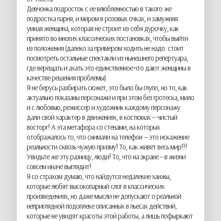
Девчонка подросток с ее влюбленностью в такого же
подростка парня, и миром в розовых очках, и замужняя
умная женщина, которая не строит из себя дурочку, как
принято во многих классических постановках, чтобы выйти
из положения (далеко за примером ходить не надо. стоит
посмотреть остальные спектакли из нынешнего репертуара,
где верещать и ахать это единственное что дают женщины в
качестве решения проблемы).
Я не берусь разбирать сюжет, это было бы глупо, но то, как
актуально показаны персонажи и при этом без гротеска, мило
и с любовью, режиссер и художник каждому персонажу
дали свой характер в движениях, в костюмах — чистый
восторг! А эта метафора со стенами, на которых
отображалось то, что снимали на телефон — это искажение
реальности сквозь чужую призму! То, как живет весь мир!!!
Увидьте же эту разницу, люди! То, что на экране – в жизни
совсем иначе выглядит!
Я со страхом думаю, что найдутся недалекие ханжы,
которые любят высокопарный слог в классических
произведениях, но даже мысли не допускают о реальной
неприглядной подоплеке описанных в пьесах действий,
которые не увидят красоты этой работы, а лишь пофыркают