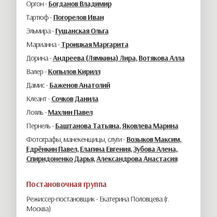
Оргон -
Богданов Владимир
Тартюф -
Погорелов Иван
Эльмира -
Гущанская Ольга
Марианна -
Троицкая Маргарита
Дорина -
Андреева (Лямкина) Лира
,
Вотякова Алла
Валер -
Копылов Кирилл
Дамис -
Баженов Анатолий
Клеант -
Сочков Данила
Лояль -
Махлин Павел
Пернель -
Баштанова Татьяна
,
Яковлева Марина
Фотографы, манекенщицы, слуги -
Возыков Максим
,
Едрёнкин Павел
,
Елагина Евгения
,
Зубова Алена
,
Спиридоненко Дарья
,
Александрова Анастасия
Постановочная группа
Режиссер-постановщик -
Екатерина Половцева (г.
Москва)