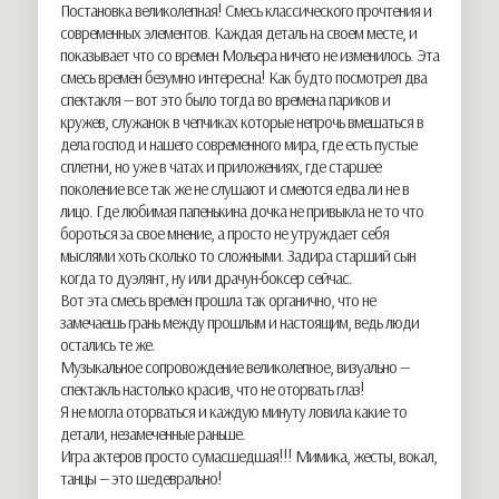
Постановка великолепная! Смесь классического прочтения и
современных элементов. Каждая деталь на своем месте, и
показывает что со времен Мольера ничего не изменилось. Эта
смесь времён безумно интересна! Как будто посмотрел два
спектакля — вот это было тогда во времена париков и
кружев, служанок в чепчиках которые непрочь вмешаться в
дела господ и нашего современного мира, где есть пустые
сплетни, но уже в чатах и приложениях, где старшее
поколение все так же не слушают и смеются едва ли не в
лицо. Где любимая папенькина дочка не привыкла не то что
бороться за свое мнение, а просто не утруждает себя
мыслями хоть сколько то сложными. Задира старший сын
когда то дуэлянт, ну или драчун-боксер сейчас.
Вот эта смесь времён прошла так органично, что не
замечаешь грань между прошлым и настоящим, ведь люди
остались те же.
Музыкальное сопровождение великолепное, визуально —
спектакль настолько красив, что не оторвать глаз!
Я не могла оторваться и каждую минуту ловила какие то
детали, незамеченные раньше.
Игра актеров просто сумасшедшая!!! Мимика, жесты, вокал,
танцы — это шедеврально!