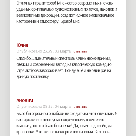
Отличная игра актеров! Множество современных и очень
удачных оригинальных художественных приемов, находок и
великолепные декорации, создают нужное эмоциональное
настроение и атмосферу! Браво! Бис!
Юлия
Опубликовано 23:39, 03 марта
ОТВЕТИТЬ
Спасибо. Замечательный спектакль. Очень неожиданный,
свежий и современный взгляд на классическую комедию.
Игра актёров завораживает. Пойду ещё и не один раз на
данную постановку.
Аноним
Опубликовано 08:32, 04 марта
ОТВЕТИТЬ
Было бы огромной ошибкой не сходить на этот спектакль. Я
настороженно отношусь к современному прочтению
классику, но это было богически! Да, жвачка, да вейп, да
кроссовки. Это же постмодерн и постирония. Кто понял —