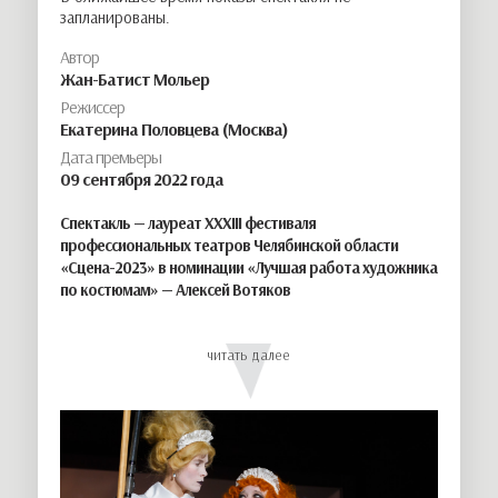
запланированы.
Автор
Жан-Батист Мольер
Режиссер
Екатерина Половцева (Москва)
Дата премьеры
09
сентября
2022 года
Спектакль — лауреат
XXXIII фестиваля
профессиональных театров Челябинской области
«Сцена-2023»
в номинации «Лучшая работа художника
по костюмам» — Алексей Вотяков
«Тартюф» Мольера – комедия удивительная! Сейчас мы
читать далее
живем в такие времена, когда тартюфы встречаются на
каждом шагу: «Эпоха Мольера прошла, а подлецы вечны». В
каждом из персонажей современный зритель может узнать
себя или человека, сидящего рядом. Мольер написал
сатирическую пьесу, в которой разоблачает «Общество
святых даров» — тайное религиозное учреждение, которое