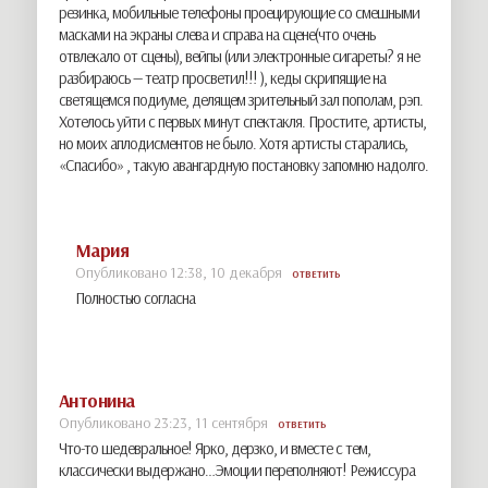
резинка, мобильные телефоны проецирующие со смешными
масками на экраны слева и справа на сцене(что очень
отвлекало от сцены), вейпы (или электронные сигареты? я не
разбираюсь — театр просветил!!! ), кеды скрипящие на
светящемся подиуме, делящем зрительный зал пополам, рэп.
Хотелось уйти с первых минут спектакля. Простите, артисты,
но моих аплодисментов не было. Хотя артисты старались,
«Спасибо» , такую авангардную постановку запомню надолго.
Мария
Опубликовано 12:38, 10 декабря
ОТВЕТИТЬ
Полностью согласна
Антонина
Опубликовано 23:23, 11 сентября
ОТВЕТИТЬ
Что-то шедевральное! Ярко, дерзко, и вместе с тем,
классически выдержано…Эмоции переполняют! Режиссура