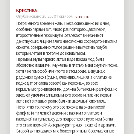
Кристина
Опубликовано 20:25, 01 октября
ОТВЕТИТЬ
Потраченного времени жаль. Пьеса совершенно ни о чем,
особенно первый акт: много раз повторяющаяся песня,
второстепенные герои-шуты ,отвлекают внимание от
действующих лиц из-за чего невозможно сосредоточиться на
сюжете, совершенно глупое решение выпустить голубя,
который летает в потолке до конца пьесы.
Первые минуты первого акта в виде показа мод были
абсолютно лишними. Мужчины в платьях меня смутили тоже,
хотя я не гомофоб или что-то в этом роде. Девушка с
радужной сумкой (сумка, очевидно, лишняя и к платью не
подходит от слова совсем) как персонаж, во всех
нормальных произведениях, должна быть комик-релифом, но
здесь ей уделили слишком много времени, так что первый
акт с ней в главных ролях был как школьный спектакль.
Непонятно то, почему это все похоже на очень плохой
фанфик 14-ти летней девочки с парнями в платьях и
пародией на тупые шоу для подростков с курением (когда
это стало нормой? Актеры курят прямо на сцене) и драками.
Второй акт показался мне более приятным: бессмысленные