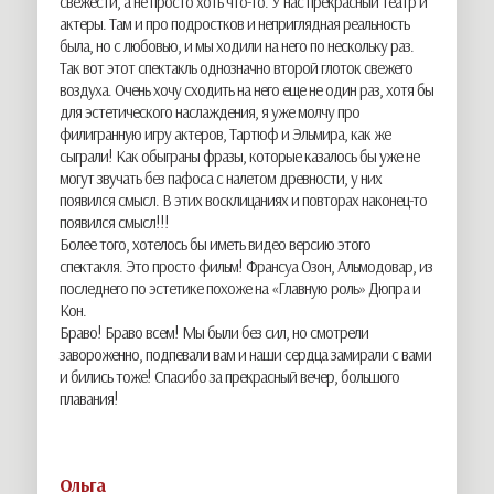
свежести, а не просто хоть что-то. У нас прекрасный театр и
актеры. Там и про подростков и неприглядная реальность
была, но с любовью, и мы ходили на него по нескольку раз.
Так вот этот спектакль однозначно второй глоток свежего
воздуха. Очень хочу сходить на него еще не один раз, хотя бы
для эстетического наслаждения, я уже молчу про
филигранную игру актеров, Тартюф и Эльмира, как же
сыграли! Как обыграны фразы, которые казалось бы уже не
могут звучать без пафоса с налетом древности, у них
появился смысл. В этих восклицаниях и повторах наконец-то
появился смысл!!!
Более того, хотелось бы иметь видео версию этого
спектакля. Это просто фильм! Франсуа Озон, Альмодовар, из
последнего по эстетике похоже на «Главную роль» Дюпра и
Кон.
Браво! Браво всем! Мы были без сил, но смотрели
завороженно, подпевали вам и наши сердца замирали с вами
и бились тоже! Спасибо за прекрасный вечер, большого
плавания!
Ольга