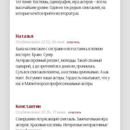
тот понял. Костюмы, сценография, игра актеров — всё на
высочайшем уровне. Один из тех редких спектаклей, на
которые хочется прийти во второй раз.
Наталья
Опубликовано 22:32, 06 мая
ОТВЕТИТЬ
Была на спектакле с сестрами и все остались в полном
восторге. Браво. Супер.
Актерам огромный респект, молодцы. Такой сложный
сценарий, а до зрителей все донесли, прониклась.
Суть вся спектакля понятна, а костюмы оригинально. А как
поют. Все умеют наши актеры. Гордость охватывает, что у
нас в Магнитогорске профессиональные актёры.
Константин
Опубликовано 20:26, 17 июня
ОТВЕТИТЬ
Совершенно потрясающий спектакль. Замечательная игра
актеров. Красивые костюмы. Интересные интерактивные