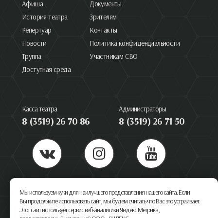
Афиша
Документы
История театра
Зрителям
Репертуар
Контакты
Новости
Политика конфиденциальности
Труппа
Участникам СВО
Доступная среда
Касса театра
Администраторы
8 (3519) 26 70 86
8 (3519) 26 71 50
455044, Челябинская область, Магнитогорск, пр. Ленина 66
Мы используем куки для наилучшего представления нашего сайта. Если
Режим работы кассы:
пн-вс с 9:00
Вы продолжите использовать сайт, мы будем считать что Вас это устраивает.
до 18:40
Этот сайт использует сервис веб-аналитики Яндекс Метрика,
обед с 13:00 до 14:00