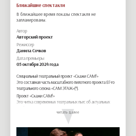
Ближайшие спектакли
В ближайшее время показы спектакля не
запланированы.
Автор
Авторский проект
Режиссер
Данила Сочков
Дата премьеры
05
октября
2024 года
Специальный театральный проект «Скажи САМ!»
Это составная часть масштабного пилотного проекта 87-го
театрального сезона «САМ ЭТАЖ»(*).
Проект «Скажи САМ!»
Это читка современных театральных пьес об актуальных
проблемах подростковой аудитории.
читать далее
Что такое читка пьесы, как театральный жанр? Это прочтение
пьесы по ролям, но действие в пьесе разворачивается вне
физической области, а в воображении у зрителя. Этакий
театр в голове! В читке есть простор для личной фантазии: