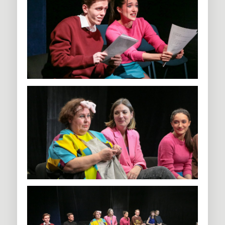
зритель может САМостоятельно представить персонажей,
локацию и так далее, и, что САМое главное — обсудить пьесу
с актерами, модератором проекта, а также с
дипломированным психологом.
Каждый зритель читки получит возможность быть
услышанным, поделиться своими чувствами и
размышлениями.
Не верите? Приходите и убедитесь в этом САМи!
* Что же такое «САМ ЭТАЖ»?
Это проект-трансформер, включающий в себя несколько
творческих модулей: «Скажи САМ» (12+), «САМоделки» (6+),
«БельЭТАЖ» и «САМ себе актер» (18+).
По сути своей «САМ ЭТАЖ» — это современная
экспериментальная площадка театра, предлагающая новые
интересные форматы взаимодействия со зрительской
аудиторией.
Как расшифровывается аббревиатура названия проекта?
Очень просто, это —
Свободные
Актерские
Мастерские