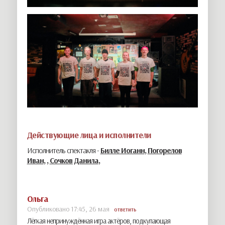
Действующие лица и исполнители
Исполнитель спектакля -
Билле Иоганн
,
Погорелов
Иван
,
,
Сочков Данила
,
Ольга
Опубликовано 17:45, 26 мая
ОТВЕТИТЬ
Лёгкая непринуждённая игра актёров, подкупающая