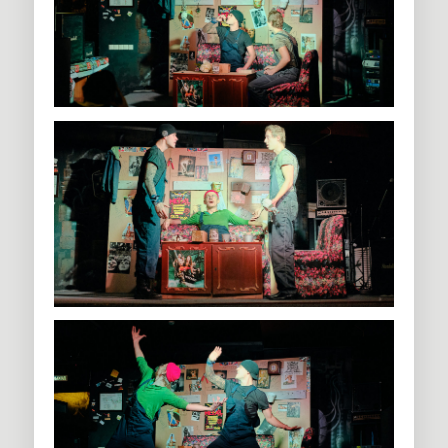
дальше на ноги ставить будет? Монтировочный цех, конечно.
Вот такая театральная философия.
А разных поверий, примет, да смешных историй
монтировщики знают великое множество, зритель даже не
догадывается, что за дверями служебного входа иногда
происходит… В общем, как сказал монтировщик на седьмой
день: «Весь мир театр, а мы его монтируем!»