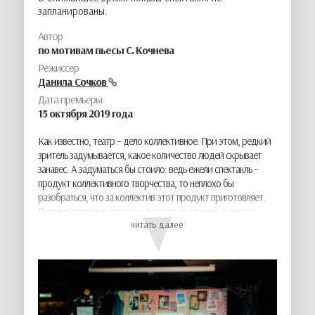
запланированы.
Автор
по мотивам пьесы С. Кочнева
Режиссер
Данила Сочков
Дата премьеры
15
октября
2019 года
Как известно, театр – дело коллективное. При этом, редкий
зритель задумывается, какое количество людей скрывает
занавес. А задуматься бы стоило: ведь ежели спектакль –
продукт коллективного творчества, то неплохо бы
разобраться, что за коллектив этот продукт приготовляет.
Помимо молодых актрис и актеров со стажем, в театре
трудятся и помощники режиссера, голос которых чаще
читать далее
слышно по трансляции, чем вживую, реквизиторов,
подшучивающих над актерами, монтировщиков…
Монтировщики! Они ведь спектакль как ребенка
выращивают, заботятся о нем, как мать родная. Художник-
постановщик декорацию выдумал, столяры-бутафоры все
задумки воплотили-сколотили. Спектакль родился. А кто его