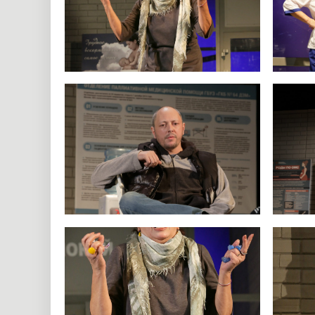
появляются не чужие, а свои — ВАШИ. Это очень смешно: ко
подростка, во что и на какой срок превращается мама — м
все будет по-другому. Вот об этом пьеса Евгения Гришковца.
т