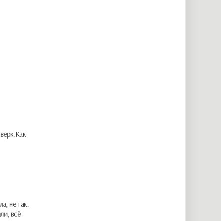
рверк.Как
а, не так.
ли, всё