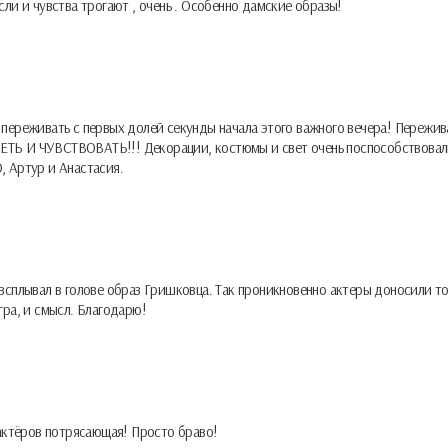
сли и чувства трогают , очень . Особенно дамские образы!
переживать с первых долей секунды начала этого важного вечера! Пережив
ЕТЬ И ЧУВСТВОВАТЬ!!! Декорации, костюмы и свет очень поспособствова
Артур и Анастасия.
всплывал в голове образ Гришковца. Так проникновенно актеры доносили т
гра, и смысл. Благодарю!
 актёров потрясающая! Просто браво!