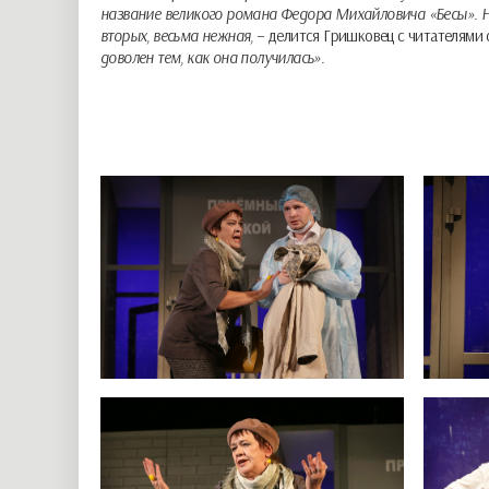
название великого романа Федора Михайловича «Бесы». Но
вторых, весьма нежная, –
делится Гришковец с читателями 
доволен тем, как она получилась».
В центре повествования –
четверо мужчин
, переживающих 
рассказывает в своей пьесе про мужчин разного возраста, 
провинциального города ожидают появления на свет своих (
«вклиниваются» и женские голоса. Отец двоих детей – реж
систему ценностей в жизни мужчин.
Главные герои пьесы «в предлагаемых обстоятельствах» вы
готовится к «партнёрским родам» и собирается присутствова
девочки уже есть), но не может простить себе, что снова не
ночь, будут Весы по знаку зодиака.
Все персонажи очень у
Не секрет, что Гришковец умеет вложить в самые обыденны
умели когда-то так видеть и так чувствовать, так удивлять
ушло…Стиль Гришковца – это то, что
близко и понятно вс
действовать на воображение, а не на нервы», – признается 
ребенка в роддоме, не может быть плохим.
У всех этих
которые будут составлять суть завтрашнего дня».
Режиссер спектакля Максим Кальсин резюмирует: «Есть вещи
любого подлинного произведения искусства. Это очень прост