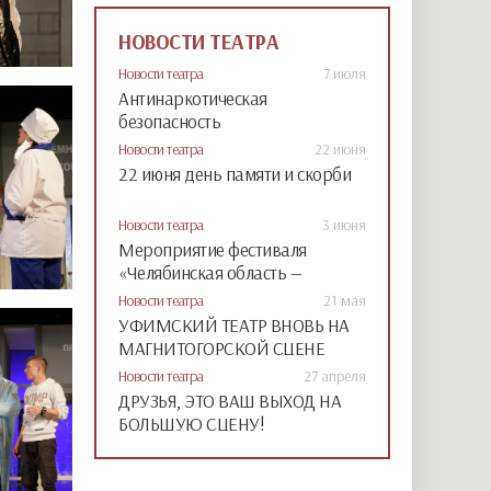
НОВОСТИ ТЕАТРА
Новости театра
7 июля
Антинаркотическая
безопасность
Новости театра
22 июня
22 июня день памяти и скорби
Новости театра
3 июня
Мероприятие фестиваля
«Челябинская область —
большая семья»
Новости театра
21 мая
УФИМСКИЙ ТЕАТР ВНОВЬ НА
МАГНИТОГОРСКОЙ СЦЕНЕ
Новости театра
27 апреля
ДРУЗЬЯ, ЭТО ВАШ ВЫХОД НА
БОЛЬШУЮ СЦЕНУ!