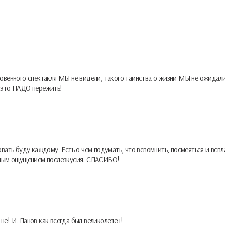
новенного спектакля МЫ не видели, такого таинства о жизни МЫ не ожидали
— это НАДО пережить!
вать буду каждому. Есть о чем подумать, что вспомнить, посмеяться и вспл
асным ощущением послевкусия. СПАСИБО!
е! И. Панов как всегда был великолепен!