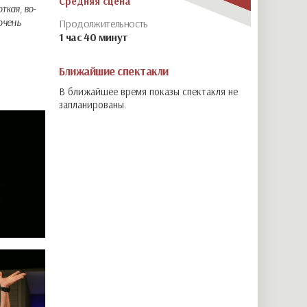
Средняя сцена
кая, во-
очень
Продолжительность
1 час 40 минут
ец –
Ближайшие спектакли
В ближайшее время показы спектакля не
да
запланированы.
же поменять
рвенца,
ь две
ится в эту
едь и мы
о все
о
ий своего
ых людей,
нове
гда на свет