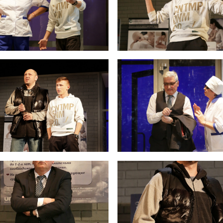
гда 40-летний новоиспеченный отец превращается на какое-то время в бест
ы просто помолчим… Это глобальный поворот в жизни — рождение ребенка. 
 Даст Бог, об этом же получится и спектакль».
РЕШАЙТЕ САМИ – ИМЕТЬ ИЛИ НЕ
ПО КОМ КРИЧИТ МЛАДЕНЕ
ИМЕТЬ… ДРАМА РАССКАЗАЛА О
«Магнитогорский к
Таянова о спектакле «Весы»: -
ГЛАВНОЙ НОЧИ В ОДНОМ ДЕЙСТВИИ
Кальсина получилось создать в
трепетные, волнительные пер
«"Вот это хороший спектакль,
полной тишиной и смехом. Это
жизненный, смотрится легко!" Фраза ввела в
сердце на качелях: постоянное
ступор. Легко?! Думается, легко на этом
взлета, рост эмоций и напряже
спектакле было лишь тем, кому повезло ни
переходы имеют очищающее з
разу в жизни не пережить трагическую
освобождая зрителя от масок,
потерю близкого человека, не жить в вечной
прикрывающих страх быть собо
ревоге за родных, за детей. Ну, или,
сильным, не всегда успешным, 
возможно, «повезло» стать полностью
значительным, не всегда пон
«независимым» от них (пользуясь
до конца…»
терминологией Гришковца) и совсем не
интересоваться их судьбой. Судя по реакции
Магнитогорское ин
зрителей, таких в зале было меньшинство… »
агентство "В
Газета "Магнитогорский рабочий"