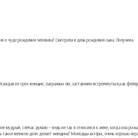
ия о чуде рождения человека! Смотрела в день рождения сына. Получила
Каждая из трех женщин, сыгранных ею, заставляли встрепенуться,как фейе
лее мудрый, сейчас думаю — ведь не так я относился к жене, когда она рожал
дь такое великое дело делает женщина! Молодцы актёры, очень хорошо игра