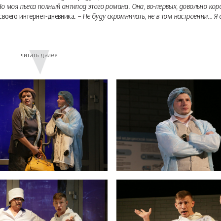
 моя пьеса полный антипод этого романа. Она, во-первых, довольно корот
своего интернет-дневника.
– Не буду скромничать, не в том настроении… Я 
особенную ночь в своей жизни. Отец троих детей – автор Евгений Гришков
читать далее
образования и социального статуса, которые в приемном отделении роддома
и не своих тоже) младенцев. И ведут «мужские разговоры», в которые иног
иссер Максим Кальсин – расскажет, как это событие может обострить и да
глядят порой такими беззащитными и трогательными… Кто-то в ожидании пе
ть на них. Для кого-то это будет третий ребенок (непременно мальчик, вед
 смог лично отвезти жену в роддом. Время действия – октябрь, и те, кто род
знаваемы, словно взяты из жизни.
е слова такую интонацию «первооткрывателя», что зрители недоумевают: в
ся и так радоваться привычным для взрослого человека вещам, но куда же эт
ем
. Он говорит просто о сложном. На сердечном уровне. «Искусство должн
Гришковец, и добавляет: «У меня в пьесе все люди хорошие.
Человек, ждущ
 людей есть нечто, что их объединяет. Они те, кто встретит тех самых нов
, которые не могут не подкупать, и которые, по моему мнению, лежат в ос
о: дети. Это очень сложно: дети. Вспомните всю степень тревог и забот, ко