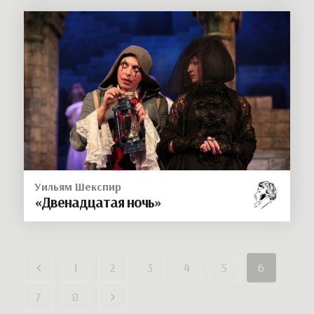
Уильям Шекспир
«Двенадцатая ночь»
1
2
3
4
5
6
7
8