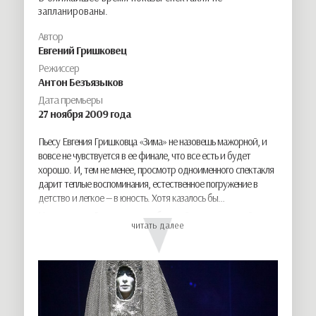
запланированы.
Автор
Евгений Гришковец
Режиссер
Антон Безъязыков
Дата премьеры
27
ноября
2009 года
Пьесу Евгения Гришковца «Зима» не назовешь мажорной, и
вовсе не чувствуется в ее финале, что все есть и будет
хорошо. И, тем не менее, просмотр одноименного спектакля
дарит теплые воспоминания, естественное погружение в
детство и легкое — в юность. Хотя казалось бы…
На просторах России, в ее необъятной и нескончаемой зиме
читать далее
на наших глазах гибнут два парня, которые только начали
жить. Они — военнослужащие, они исполняют свой долг,
минируют объект и ждут команды, чтобы взорвать его. Но
что-то не срастается, возможно, о них забыли, возможно,
кто-то дал «неточный приказ»… И вот солдатики замерзают,
прощаются с жизнью, счастливой и не очень, и уходят
навсегда…