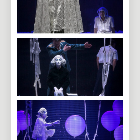
А зрители остаются с тонким привкусом боли, но и радости
тоже, потому что жизни героев, которые успели в короткий
срок разгореться и угаснуть на сцене в рамках прозрачного
куба (зимнего плена судьбы, безысходности, смерти),
состоялись, сбылись и оставили след. Отнюдь не снежный и
не тающий.